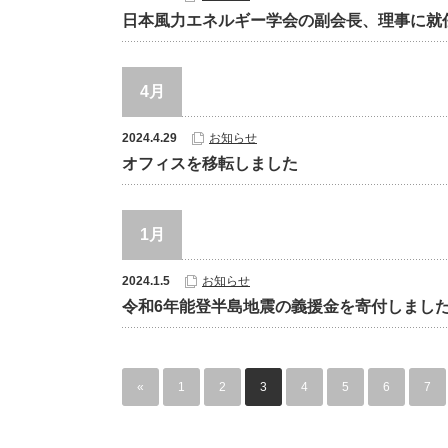
日本風力エネルギー学会の副会長、理事に就
4月
2024.4.29
お知らせ
オフィスを移転しました
1月
2024.1.5
お知らせ
令和6年能登半島地震の義援金を寄付しまし
«
1
2
3
4
5
6
7