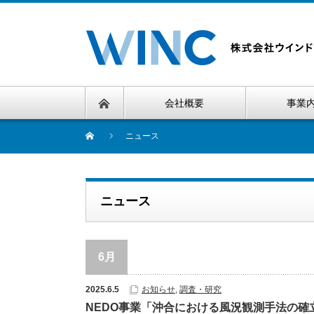
会社概要
事業
ニュース
ニュース
6月
2025.6.5
お知らせ
,
調査・研究
NEDO事業「沖合における風況観測手法の