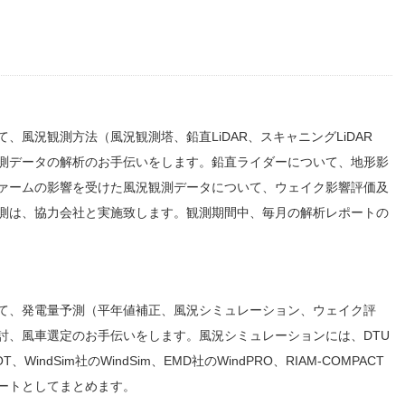
風況観測方法（風況観測塔、鉛直LiDAR、スキャニングLiDAR
測データの解析のお手伝いをします。鉛直ライダーについて、地形影
ァームの影響を受けた風況観測データについて、ウェイク影響評価及
況観測は、協力会社と実施致します。観測期間中、毎月の解析レポートの
て、発電量予測（平年値補正、風況シミュレーション、ウェイク評
討、風車選定のお手伝いをします。風況シミュレーションには、DTU
WindSim社のWindSim、EMD社のWindPRO、RIAM-COMPACT
ートとしてまとめます。