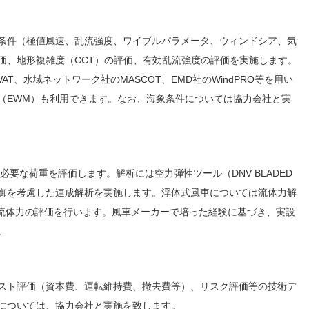
条件（極値風速、乱流強度、ワイブルパラメータ、ウィンドシア、気
価、地形複雑度（CCT）の評価、有効乱流強度の評価を実施します。
ing/WAT、水域ネットワーク社のMASCOT、EMD社のWindPRO等を用い
odule（EWM）も利用できます。なお、海象条件については協力会社と実
な荷重を評価します。解析には空力弾性ツール（DNV BLADED
御を考慮した連成解析を実施します。浮体式風車については流体力解
浪による流体力の評価を行います。風車メーカーで培った経験に基づき、実設
。
スト評価（資本費、運転維持費、撤去費等）、リスク評価等の技術デ
については、協力会社と実施を致します。