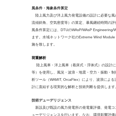
風条件・海象条件算定
陸上風力及び洋上風力発電設備の設計に必要な風
流傾斜角、空気密度等）の算定、暴風継続時間の評
風条件算定には、DTUのWAsP/WAsP Engineer
ます。水域ネットワーク社のExtreme Wind M
施を致します。
荷重解析
陸上風車・洋上風車（着床式・浮体式）の設計に必要
等）を使用し、風況・波浪・地震・空力・振動・制
析ツール（WAMIT, OrcaFlex）により、波
計に直結する現実的な解析と技術判断を提供します
技術デューデリジェンス
新設及び既設の風力発電所の発電量評価、発電コ
ューデリジェンスを行います。なお、環境影響評価