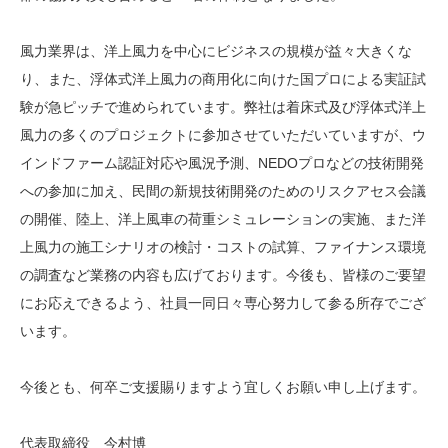
風力業界は、洋上風力を中心にビジネスの規模が益々大きくな
り、また、浮体式洋上風力の商用化に向けた国プロによる実証試
験が急ピッチで進められています。弊社は着床式及び浮体式洋上
風力の多くのプロジェクトに参加させていただいていますが、ウ
インドファーム認証対応や風況予測、NEDOプロなどの技術開発
への参加に加え、民間の新規技術開発のためのリスクアセス会議
の開催、陸上、洋上風車の荷重シミュレーションの実施、また洋
上風力の施工シナリオの検討・コストの試算、ファイナンス環境
の調査など業務の内容も広げております。今後も、皆様のご要望
にお応えできるよう、社員一同日々専心努力して参る所存でござ
います。
今後とも、何卒ご支援賜りますよう宜しくお願い申し上げます。
代表取締役 今村博